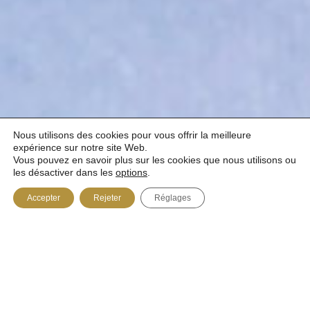
Nous utilisons des cookies pour vous offrir la meilleure
expérience sur notre site Web.
Vous pouvez en savoir plus sur les cookies que nous utilisons ou
TABLE D’EXCELLENCE ET CHAMPÊTRE
les désactiver dans les
options
.
SAINTE-ADÈLE
Accepter
Rejeter
Réglages
Suivant une longue tradition d’excellence en
cuisine, La Clef des Champs renaît sous la
direction de deux passionnés de gastronomie et
une escouade de gens rompus à l’art de la table,
dédiée au plaisir des sens et à la convivialité.